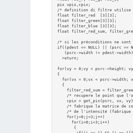
 pix vpix,cpix;

 /* definition di filtre utilise 
 float filter_red  [3][3];

 float filter_green[3][3];

 float filter_blue [3][3];

 float filter_red_sum, filter_gre
 /* si les préconditions ne sont 
 if((pdest == NULL) || (psrc == N
    (psrc->width != pdest->width)
   return;

 for(vy = 0;vy < psrc->height; vy
 {

   for(vx = 0;vx < psrc->width; v
   {

     filter_red_sum = filter_gree
     /* recupere le point que l'o
     cpix = get_pix(psrc, vx, vy)
     /* fabrique la matrice de co
     /* de l'intensité (fabrique 
     for(j=0;j<3;j++)

       for(i=0;i<3;i++)

        {

         if((j == 1) && (i == 1))