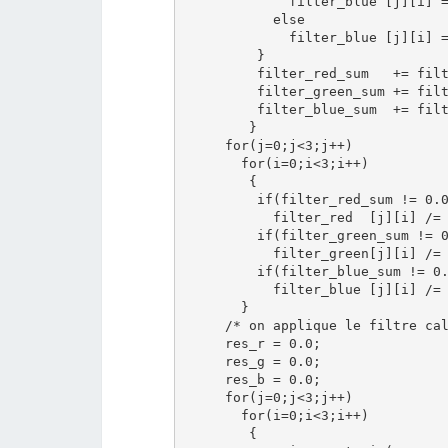
             filter_blue [j][i] =
           else

             filter_blue [j][i] =
         }

         filter_red_sum   += filt
         filter_green_sum += filt
         filter_blue_sum  += filt
        }

     for(j=0;j<3;j++)

       for(i=0;i<3;i++)

        {

         if(filter_red_sum != 0.0
           filter_red  [j][i] /= 
         if(filter_green_sum != 0
           filter_green[j][i] /= 
         if(filter_blue_sum != 0.
           filter_blue [j][i] /= 
       }

     /* on applique le filtre cal
     res_r = 0.0;

     res_g = 0.0;

     res_b = 0.0;

     for(j=0;j<3;j++)

       for(i=0;i<3;i++)

        {
