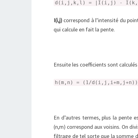
d(i,j,k,l) = |I(i,j) - I(k,
I(i,j)
correspond à l’intensité du poin
qui calcule en fait la pente.
Ensuite les coefficients sont calculé
h(m,n) = (1/d(i,j,i+m,j+n))
En d’autres termes, plus la pente es
(n,m) correspond aux voisins. On divi
filtrage de tel sorte que la somme de