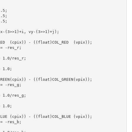
.5;

.5;

.5;

x-(3>>1)+i, vy-(3>>1)+j);

ED  (cpix)) - ((float)COL_RED  (vpix));

= -res_r;

 1.0/res_r;

 1.0;

REEN(cpix)) - ((float)COL_GREEN(vpix));

= -res_g;

 1.0/res_g;

 1.0;

LUE (cpix)) - ((float)COL_BLUE (vpix));

= -res_b;
