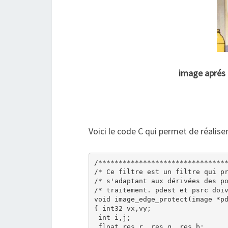
image aprés d
Voici le code C qui permet de réaliser 
/********************************
/* Ce filtre est un filtre qui pr
/* s'adaptant aux dérivées des po
/* traitement. pdest et psrc doiv
void image_edge_protect(image *pd
{ int32 vx,vy;

 int i,j;

 float res_r, res_g, res_b;
