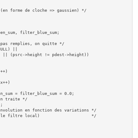
(en forme de cloche => gaussien) */

en_sum, filter_blue_sum;

pas remplies, on quitte */

ULL) ||

 || (psrc->height != pdest->height))

++)

x++)

n_sum = filter_blue_sum = 0.0;

n traite */

;

nvolution en fonction des variations */

le filtre local)                     */


