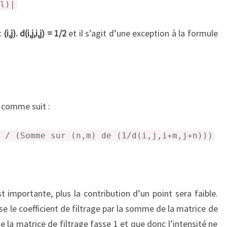
l)|
t
(i,j). d(i,j,i,j) = 1/2
et il s’agit d’une exception à la formule
s comme suit :
 / (Somme sur (n,m) de (1/d(i,j,i+m,j+n)))
t importante, plus la contribution d’un point sera faible.
se le coefficient de filtrage par la somme de la matrice de
 la matrice de filtrage fasse 1 et que donc l’intensité ne