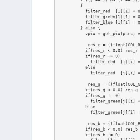
         {

           filter_red  [1][1] = 0
           filter_green[1][1] = 0
           filter_blue [1][1] = 0
         } else {

           vpix = get_pix(psrc, v
            res_r = ((float)COL_R
           if(res_r < 0.0) res_r 
           if(res_r != 0)

             filter_red  [j][i] =
           else

             filter_red  [j][i] =
            res_g = ((float)COL_G
           if(res_g < 0.0) res_g 
           if(res_g != 0)

             filter_green[j][i] =
           else

             filter_green[j][i] =
            res_b = ((float)COL_B
           if(res_b < 0.0) res_b 
           if(res_b != 0)
