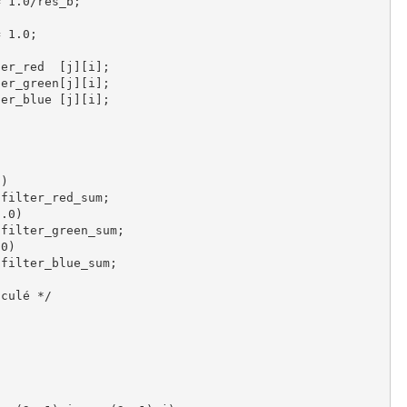
 1.0/res_b;

 1.0;

er_red  [j][i];

er_green[j][i];

er_blue [j][i];

)

filter_red_sum;

.0)

filter_green_sum;

0)

filter_blue_sum;

culé */
