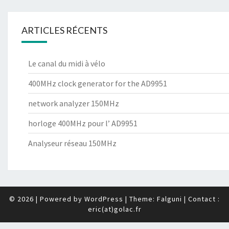
ARTICLES RÉCENTS
Le canal du midi à vélo
400MHz clock generator for the AD9951
network analyzer 150MHz
horloge 400MHz pour l’ AD9951
Analyseur réseau 150MHz
© 2026
|
Powered by
WordPress
|
Theme: Falguni
| Contact :
eric(at)golac.fr