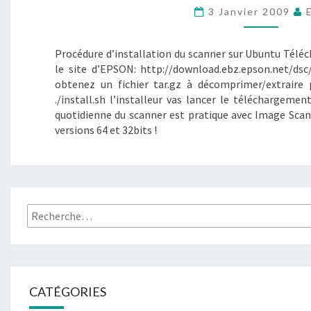
UBUNTU
3 Janvier 2009
?
>
Procédure d’installation du scanner sur Ubuntu Télécha
le site d’EPSON: http://download.ebz.epson.net/ds
obtenez un fichier tar.gz à décomprimer/extraire 
./install.sh l’installeur vas lancer le téléchargement
quotidienne du scanner est pratique avec Image Sca
versions 64 et 32bits !
Rechercher :
CATÉGORIES