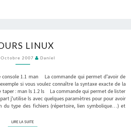
COURS
OURS LINUX
LINUX
?
 Octobre 2007
Daniel
>
e console 1.1 man La commande qui permet d’avoir de
exemple si vous voulez connaître la syntaxe exacte de la
de taper : man ls 1.2 ls La commande qui permet de lister
part j’utilise ls avec quelques paramètres pour pour avoir
n du type des fichiers (répertoire, lien symbolique…) et
LIRE LA SUITE
LIRE LA SUITE