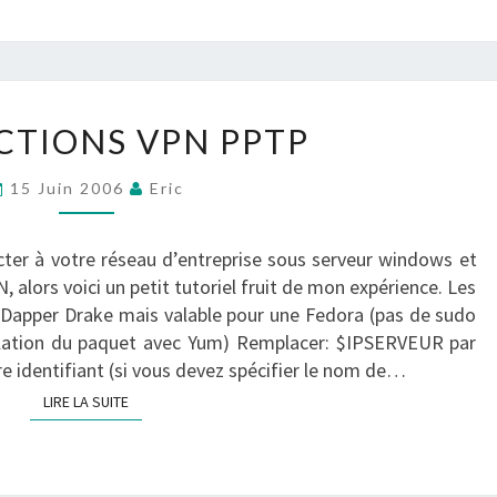
CONNECTIONS
TIONS VPN PPTP
VPN
PPTP
15 Juin 2006
Eric
?
>
ecter à votre réseau d’entreprise sous serveur windows et
, alors voici un petit tutoriel fruit de mon expérience. Les
Dapper Drake mais valable pour une Fedora (pas de sudo
allation du paquet avec Yum) Remplacer: $IPSERVEUR par
re identifiant (si vous devez spécifier le nom de…
LIRE LA SUITE
LIRE LA SUITE