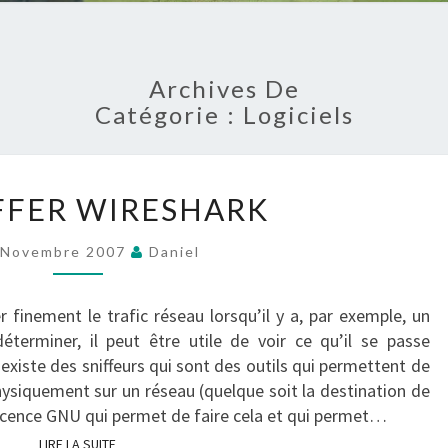
Archives De
Catégorie :
Logiciels
LE
IFFER WIRESHARK
SNIFFER
WIRESHARK
 Novembre 2007
Daniel
?
>
 finement le trafic réseau lorsqu’il y a, par exemple, un
éterminer, il peut être utile de voir ce qu’il se passe
l existe des sniffeurs qui sont des outils qui permettent de
hysiquement sur un réseau (quelque soit la destination de
s licence GNU qui permet de faire cela et qui permet…
LIRE LA SUITE
LIRE LA SUITE