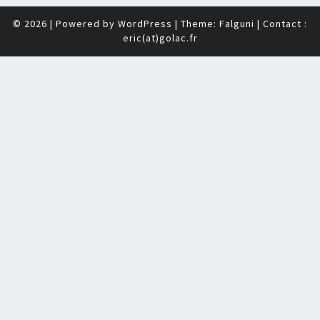
© 2026
|
Powered by
WordPress
|
Theme: Falguni
| Contact :
eric(at)golac.fr