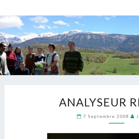
ANALYS
ANALYSEUR R
RÉSEAU
?
>
7 Septembre 2008